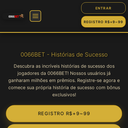
ENTRAR
REGISTRO R$+9~99
🎰 Jogos
Slot
0066BET - Histórias de Sucesso
Descubra as incríveis histórias de sucesso dos
Cassino
jogadores da 0066BET! Nossos usuários já
ganharam milhões em prêmios. Registre-se agora e
Fortune
comece sua própria história de sucesso com bônus
exclusivos!
Jogos
REGISTRO R$+9~99
Game