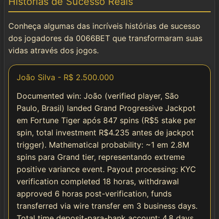
Histórias de Sucesso Reais
Instalar
Conheça algumas das incríveis histórias de sucesso
🌐 Social & Contato
dos jogadores da 0066BET que transformaram suas
vidas através dos jogos.
📱 Telegram
João Silva - R$ 2.500.000
📘 Facebook
Documented win: João (verified player, São
Paulo, Brasil) landed Grand Progressive Jackpot
em Fortune Tiger após 847 spins (R$5 stake per
spin, total investment R$4.235 antes de jackpot
trigger). Mathematical probability: ~1 em 2.8M
spins para Grand tier, representando extreme
positive variance event. Payout processing: KYC
verification completed 18 horas, withdrawal
approved 6 horas post-verification, funds
transferred via wire transfer em 3 business days.
Total time deposit-para-bank account: 4.8 days,