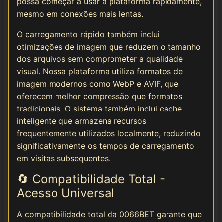
possa começar a usar a plataforma rapidamente,
mesmo em conexões mais lentas.
O carregamento rápido também inclui
otimizações de imagem que reduzem o tamanho
dos arquivos sem comprometer a qualidade
visual. Nossa plataforma utiliza formatos de
imagem modernos como WebP e AVIF, que
oferecem melhor compressão que formatos
tradicionais. O sistema também inclui cache
inteligente que armazena recursos
frequentemente utilizados localmente, reduzindo
significativamente os tempos de carregamento
em visitas subsequentes.
🔄 Compatibilidade Total -
Acesso Universal
A compatibilidade total da 0066BET garante que