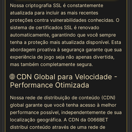
Nossa criptografia SSL é constantemente
atualizada para incluir as mais recentes
proteções contra vulnerabilidades conhecidas. O
sistema de certificados SSL é renovado
automaticamente, garantindo que você sempre
tenha a proteção mais atualizada disponível. Esta
abordagem proativa à segurança garante que sua
experiência de jogo seja não apenas divertida,
mas também completamente segura.
🌐 CDN Global para Velocidade -
Performance Otimizada
Nossa rede de distribuição de conteúdo (CDN)
global garante que você tenha acesso à melhor
performance possível, independentemente de sua
localização geográfica. A CDN da 0066BET
distribui conteúdo através de uma rede de