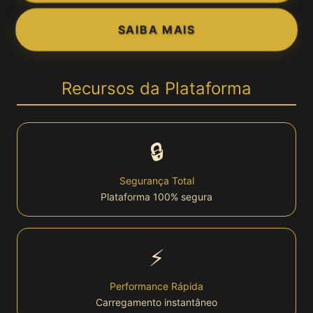
👤 Conta
SAIBA MAIS
Login
Recursos da Plataforma
Cadastro
Bônus
🔒
Segurança Total
VIP
Plataforma 100% segura
Lottery
⚡
🏆 Plataforma
Performance Rápida
Carregamento instantâneo
Plataforma