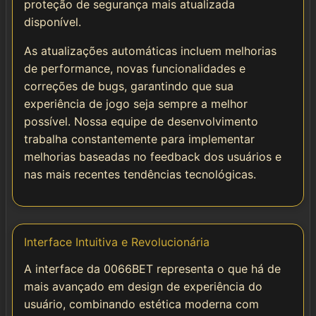
proteção de segurança mais atualizada
disponível.
As atualizações automáticas incluem melhorias
de performance, novas funcionalidades e
correções de bugs, garantindo que sua
experiência de jogo seja sempre a melhor
possível. Nossa equipe de desenvolvimento
trabalha constantemente para implementar
melhorias baseadas no feedback dos usuários e
nas mais recentes tendências tecnológicas.
Interface Intuitiva e Revolucionária
A interface da 0066BET representa o que há de
mais avançado em design de experiência do
usuário, combinando estética moderna com