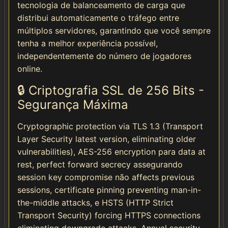
tecnologia de balanceamento de carga que
distribui automaticamente o tráfego entre
múltiplos servidores, garantindo que você sempre
tenha a melhor experiência possível,
independentemente do número de jogadores
online.
🔒 Criptografia SSL de 256 Bits -
Segurança Máxima
Cryptographic protection via TLS 1.3 (Transport
Layer Security latest version, eliminating older
vulnerabilities), AES-256 encryption para data at
rest, perfect forward secrecy assegurando
session key compromise não affects previous
sessions, certificate pinning preventing man-in-
the-middle attacks, e HSTS (HTTP Strict
Transport Security) forcing HTTPS connections
eliminating downgrade attacks. Annual security