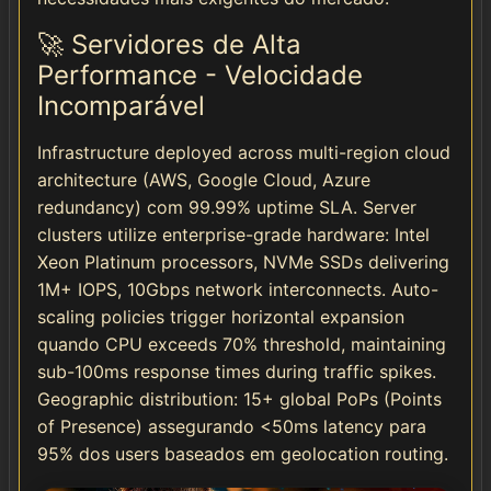
🚀 Servidores de Alta
Performance - Velocidade
Incomparável
Infrastructure deployed across multi-region cloud
architecture (AWS, Google Cloud, Azure
redundancy) com 99.99% uptime SLA. Server
clusters utilize enterprise-grade hardware: Intel
Xeon Platinum processors, NVMe SSDs delivering
1M+ IOPS, 10Gbps network interconnects. Auto-
scaling policies trigger horizontal expansion
quando CPU exceeds 70% threshold, maintaining
sub-100ms response times during traffic spikes.
Geographic distribution: 15+ global PoPs (Points
of Presence) assegurando <50ms latency para
95% dos users baseados em geolocation routing.