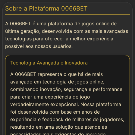
Instalar
Sobre a Plataforma 0066BET
🌐 Social & Contato
A 0066BET é uma plataforma de jogos online de
última geração, desenvolvida com as mais avançadas
📱 Telegram
tecnologias para oferecer a melhor experiência
possível aos nossos usuários.
📘 Facebook
Tecnologia Avançada e Inovadora
A 0066BET representa o que há de mais
avançado em tecnologia de jogos online,
combinando inovação, segurança e performance
para criar uma experiência de jogo
verdadeiramente excepcional. Nossa plataforma
foi desenvolvida com base em anos de
experiência e feedback de milhares de jogadores,
resultando em uma solução que atende às
necessidades mais exigentes do mercado.