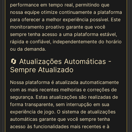
performance em tempo real, permitindo que
nossa equipe otimize continuamente a plataforma
para oferecer a melhor experiência possível. Este
monitoramento proativo garante que você
sempre tenha acesso a uma plataforma estável,
rápida e confiável, independentemente do horário
ou da demanda.
🔄 Atualizações Automáticas -
Sempre Atualizado
Nossa plataforma é atualizada automaticamente
com as mais recentes melhorias e correções de
segurança. Estas atualizações são realizadas de
forma transparente, sem interrupção em sua
experiência de jogo. O sistema de atualizações
automáticas garante que você sempre tenha
acesso às funcionalidades mais recentes e à