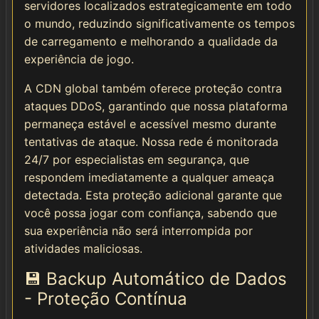
servidores localizados estrategicamente em todo
o mundo, reduzindo significativamente os tempos
de carregamento e melhorando a qualidade da
experiência de jogo.
A CDN global também oferece proteção contra
ataques DDoS, garantindo que nossa plataforma
permaneça estável e acessível mesmo durante
tentativas de ataque. Nossa rede é monitorada
24/7 por especialistas em segurança, que
respondem imediatamente a qualquer ameaça
detectada. Esta proteção adicional garante que
você possa jogar com confiança, sabendo que
sua experiência não será interrompida por
atividades maliciosas.
💾 Backup Automático de Dados
- Proteção Contínua