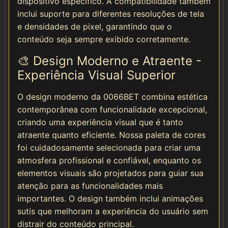
dispositivo específico. A compatibilidade também
inclui suporte para diferentes resoluções de tela
e densidades de pixel, garantindo que o
conteúdo seja sempre exibido corretamente.
🎨 Design Moderno e Atraente -
Experiência Visual Superior
O design moderno da 0066BET combina estética
contemporânea com funcionalidade excepcional,
criando uma experiência visual que é tanto
atraente quanto eficiente. Nossa paleta de cores
foi cuidadosamente selecionada para criar uma
atmosfera profissional e confiável, enquanto os
elementos visuais são projetados para guiar sua
atenção para as funcionalidades mais
importantes. O design também inclui animações
sutis que melhoram a experiência do usuário sem
distrair do conteúdo principal.