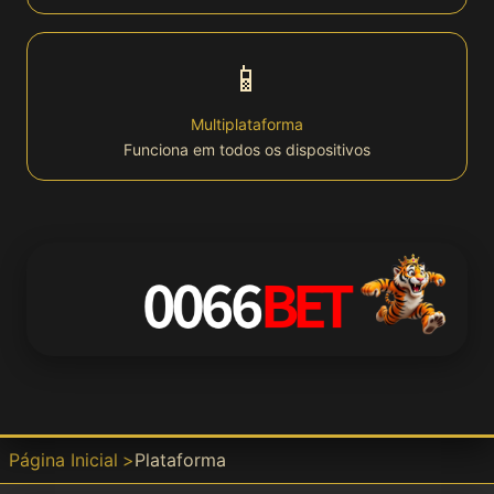
Bet
📱
Win
Multiplataforma
Funciona em todos os dispositivos
APP
📱 Download
APK
Download
Baixar
Página Inicial
Plataforma