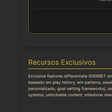
Recursos Exclusivos
Exclusive features differentiate 0066BET 
baseado em play history, win patterns, sess
personalizado, goal-setting frameworks), soc
systems, unlockable content, milestone re