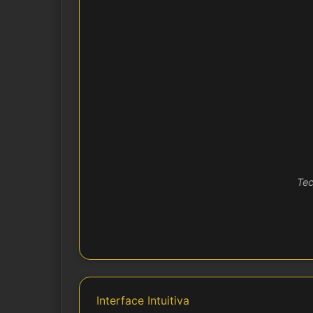
Tec
Interface Intuitiva