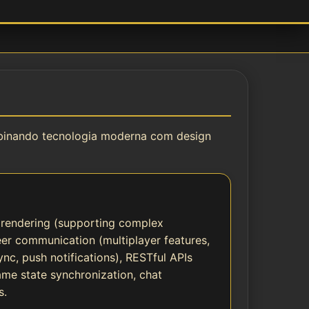
mbinando tecnologia moderna com design
rendering (supporting complex
er communication (multiplayer features,
ync, push notifications), RESTful APIs
me state synchronization, chat
s.