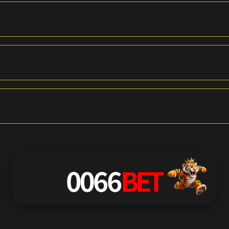
🌐 Social & Contato
📱 Telegram
📘 Facebook