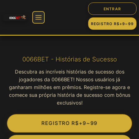
ENTRAR
REGISTRO R$+9~99
🎰 Jogos
Slot
0066BET - Histórias de Sucesso
Descubra as incríveis histórias de sucesso dos
Cassino
jogadores da 0066BET! Nossos usuários já
ganharam milhões em prêmios. Registre-se agora e
Fortune
comece sua própria história de sucesso com bônus
exclusivos!
Jogos
REGISTRO R$+9~99
Game