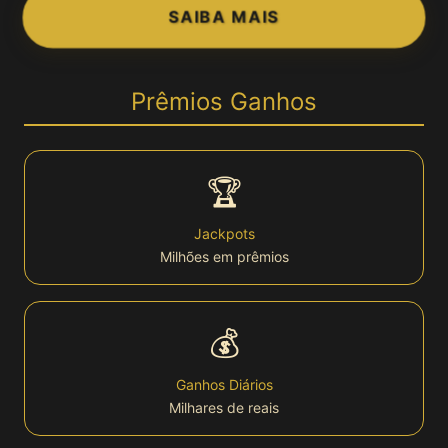
SAIBA MAIS
👤 Conta
Login
Prêmios Ganhos
Cadastro
🏆
Bônus
Jackpots
Milhões em prêmios
VIP
Lottery
💰
🏆 Plataforma
Ganhos Diários
Milhares de reais
Plataforma