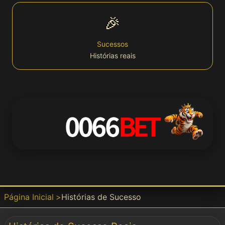
🎉
Bet
Sucessos
Histórias reais
Win
APP
📱 Download
APK
Download
Página Inicial
Histórias de Sucesso
Baixar