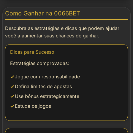
Como Ganhar na 0066BET
Descubra as estratégias e dicas que podem ajudar
você a aumentar suas chances de ganhar.
Dicas para Sucesso
Estratégias comprovadas:
Jogue com responsabilidade
Defina limites de apostas
Use bônus estrategicamente
Estude os jogos