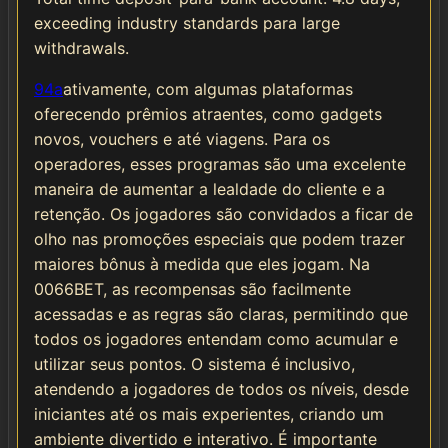
exceeding industry standards para large
withdrawals.
94a
ativamente, com algumas plataformas
oferecendo prêmios atraentes, como gadgets
novos, vouchers e até viagens. Para os
operadores, esses programas são uma excelente
maneira de aumentar a lealdade do cliente e a
retenção. Os jogadores são convidados a ficar de
olho nas promoções especiais que podem trazer
maiores bônus à medida que eles jogam. Na
0066BET, as recompensas são facilmente
acessadas e as regras são claras, permitindo que
todos os jogadores entendam como acumular e
utilizar seus pontos. O sistema é inclusivo,
atendendo a jogadores de todos os níveis, desde
iniciantes até os mais experientes, criando um
ambiente divertido e interativo. É importante