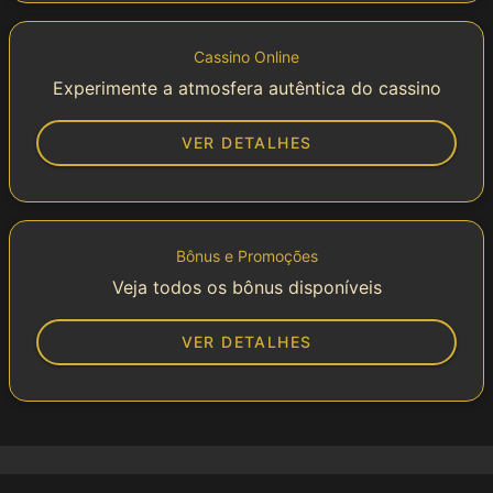
Cassino Online
Experimente a atmosfera autêntica do cassino
VER DETALHES
Bônus e Promoções
Veja todos os bônus disponíveis
VER DETALHES