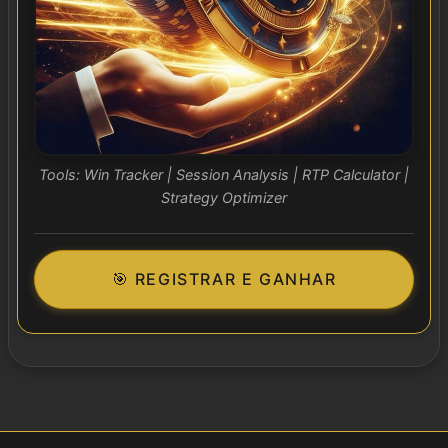
Tools: Win Tracker | Session Analysis | RTP Calculator |
Strategy Optimizer
🎯 REGISTRAR E GANHAR