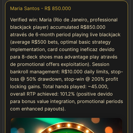
Maria Santos - R$ 850.000
Verified win: Maria (Rio de Janeiro, professional
blackjack player) accumulated R$850.000
através de 6-month period playing live blackjack
(average R$500 bets, optimal basic strategy
implementation, card counting ineficaz devido
para 8-deck shoes mas advantage play através
de promotional offers exploitation). Session
bankroll management: R$10.000 daily limits, stop-
loss @ 50% drawdown, stop-win @ 200% profit
locking gains. Total hands played: ~45.000,
overall RTP achieved: 101.2% (positive devido
para bonus value integration, promotional periods
com enhanced payouts).