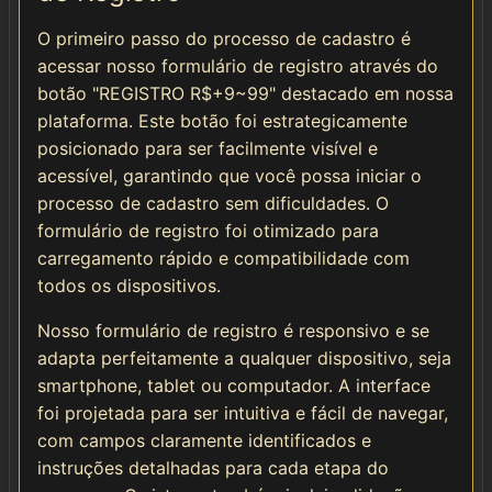
O primeiro passo do processo de cadastro é
acessar nosso formulário de registro através do
botão "REGISTRO R$+9~99" destacado em nossa
plataforma. Este botão foi estrategicamente
posicionado para ser facilmente visível e
acessível, garantindo que você possa iniciar o
processo de cadastro sem dificuldades. O
formulário de registro foi otimizado para
carregamento rápido e compatibilidade com
todos os dispositivos.
Nosso formulário de registro é responsivo e se
adapta perfeitamente a qualquer dispositivo, seja
smartphone, tablet ou computador. A interface
foi projetada para ser intuitiva e fácil de navegar,
com campos claramente identificados e
instruções detalhadas para cada etapa do