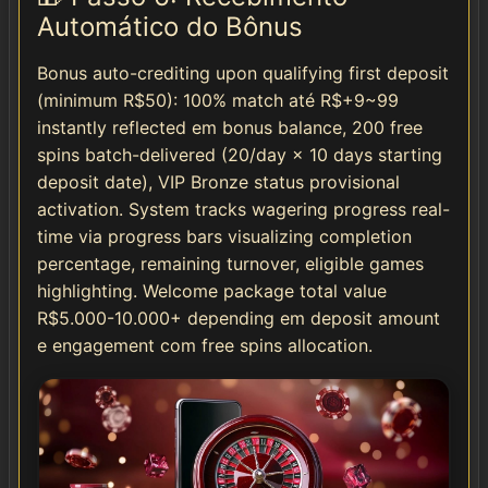
Automático do Bônus
Bonus auto-crediting upon qualifying first deposit
(minimum R$50): 100% match até R$+9~99
instantly reflected em bonus balance, 200 free
spins batch-delivered (20/day × 10 days starting
deposit date), VIP Bronze status provisional
activation. System tracks wagering progress real-
time via progress bars visualizing completion
percentage, remaining turnover, eligible games
highlighting. Welcome package total value
R$5.000-10.000+ depending em deposit amount
e engagement com free spins allocation.