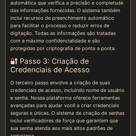
automática que verifica a precisão e completude
das informações fornecidas. O sistema também
inclui recursos de preenchimento automático
para facilitar o processo e reduzir erros de
digitação. Todas as informações são tratadas
com a máxima confidencialidade e são
protegidas por criptografia de ponta a ponta.
🔐 Passo 3: Criação de
Credenciais de Acesso
O terceiro passo envolve a criação de suas
credenciais de acesso, incluindo nome de usuário
e senha. Nossa plataforma oferece ferramentas
avançadas para ajudar você a criar credenciais
seguras e únicas. O sistema de criação de senhas
inclui verificadores de força que garantem que
sua senha atenda aos mais altos padrões de
segurança.