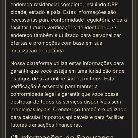
endereço residencial completo, incluindo CEP,
cidade, estado e país. Estas informações são
necessárias para conformidade regulatória e para
facilitar futuras verificações de identidade. O
endereço também é utilizado para personalizar
ofertas e promoções com base em sua
localização geográfica.
Nossa plataforma utiliza estas informações para
garantir que você esteja em uma jurisdição onde
os jogos de azar online são permitidos. Esta
verificação é essencial para manter a
conformidade legal e garantir que você possa
desfrutar de todos os serviços disponíveis sem
problemas legais. O endereço também é utilizado
para calcular impostos aplicáveis e para facilitar
futuras transações financeiras.
🔐 Informações de Segurança