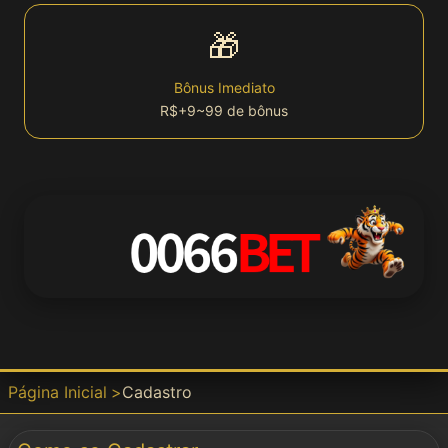
🎁
Bet
Bônus Imediato
R$+9~99 de bônus
Win
APP
📱 Download
APK
Download
Página Inicial
Cadastro
Baixar