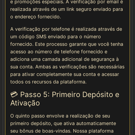
e promoções especiais. A verificação por email é
realizada através de um link seguro enviado para
o endereço fornecido.
A verificação por telefone é realizada através de
um código SMS enviado para o número
fornecido. Este processo garante que você tenha
acesso ao número de telefone fornecido e
adiciona uma camada adicional de segurança à
sua conta. Ambas as verificações são necessárias
para ativar completamente sua conta e acessar
todos os recursos da plataforma.
💳 Passo 5: Primeiro Depósito e
Ativação
O quinto passo envolve a realização de seu
primeiro depósito, que ativa automaticamente
seu bônus de boas-vindas. Nossa plataforma