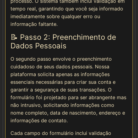
processo. O sistema também inclui validação em
tempo real, garantindo que você seja informado
imediatamente sobre qualquer erro ou
informação faltante.
📝 Passo 2: Preenchimento de
Dados Pessoais
O segundo passo envolve o preenchimento
cuidadoso de seus dados pessoais. Nossa
plataforma solicita apenas as informações
essenciais necessárias para criar sua conta e
garantir a segurança de suas transações. O
formulário foi projetado para ser abrangente mas
não intrusivo, solicitando informações como
nome completo, data de nascimento, endereço e
informações de contato.
Cada campo do formulário inclui validação