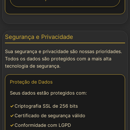
Segurança e Privacidade
Sua segurança e privacidade são nossas prioridades.
Todos os dados são protegidos com a mais alta
tecnologia de segurança.
Proteção de Dados
Seus dados estão protegidos com:
Criptografia SSL de 256 bits
Certificado de segurança válido
Conformidade com LGPD