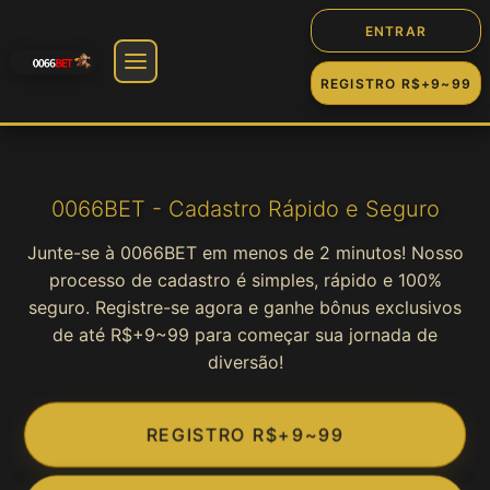
ENTRAR
REGISTRO R$+9~99
🎰 Jogos
Slot
0066BET - Cadastro Rápido e Seguro
Junte-se à 0066BET em menos de 2 minutos! Nosso
Cassino
processo de cadastro é simples, rápido e 100%
seguro. Registre-se agora e ganhe bônus exclusivos
Fortune
de até R$+9~99 para começar sua jornada de
diversão!
Jogos
REGISTRO R$+9~99
Game